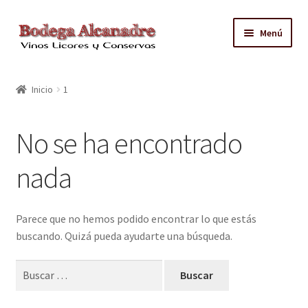
Ir
Ir
Menú
a
al
la
contenido
TIENDA
navegación
Inicio
1
VINO EMBOTELLADO
No se ha encontrado
CAJAS CON GRIFO
nada
ACEITE
CONTACTO
Parece que no hemos podido encontrar lo que estás
buscando. Quizá pueda ayudarte una búsqueda.
ZONAS REPARTO GRATUITO Y CONDICIONES
Buscar: