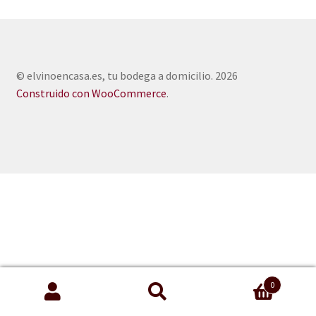
© elvinoencasa.es, tu bodega a domicilio. 2026
Construido con WooCommerce
.
0
Buscar
Buscar