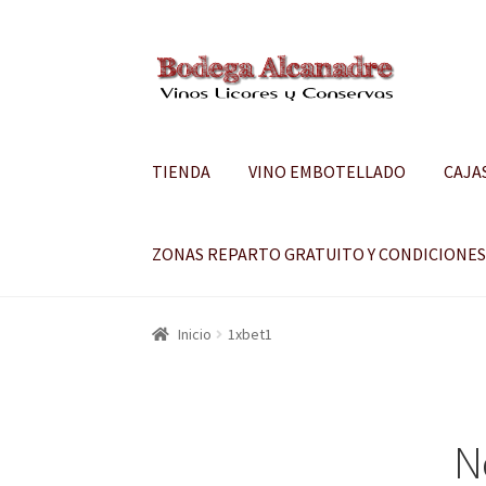
Ir
Ir
a
al
la
contenido
navegación
TIENDA
VINO EMBOTELLADO
CAJA
ZONAS REPARTO GRATUITO Y CONDICIONE
Inicio
1xbet1
N