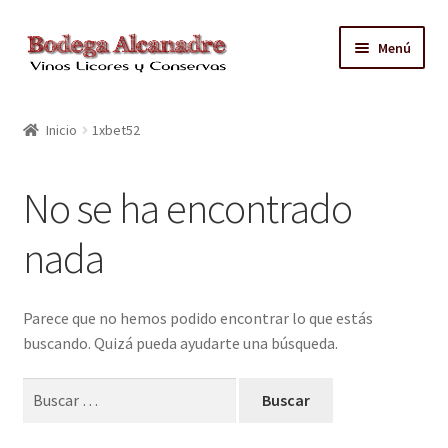
Ir
Ir
Menú
a
al
la
contenido
TIENDA
navegación
Inicio
1xbet52
VINO EMBOTELLADO
No se ha encontrado
CAJAS CON GRIFO
nada
ACEITE
CONTACTO
Parece que no hemos podido encontrar lo que estás
buscando. Quizá pueda ayudarte una búsqueda.
ZONAS REPARTO GRATUITO Y CONDICIONES
Buscar: