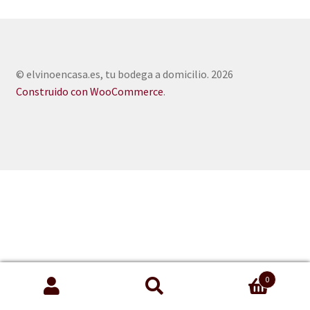
© elvinoencasa.es, tu bodega a domicilio. 2026
Construido con WooCommerce
.
0
Buscar
Buscar