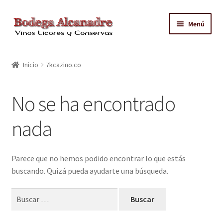
Ir
Ir
Menú
a
al
la
contenido
TIENDA
navegación
Inicio
7kcazino.co
VINO EMBOTELLADO
No se ha encontrado
CAJAS CON GRIFO
nada
ACEITE
CONTACTO
Parece que no hemos podido encontrar lo que estás
buscando. Quizá pueda ayudarte una búsqueda.
ZONAS REPARTO GRATUITO Y CONDICIONES
Buscar: