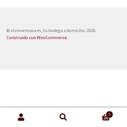
© elvinoencasa.es, tu bodega a domicilio. 2026
Construido con WooCommerce
.
0
Buscar
Buscar