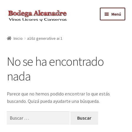
Ir
Ir
Menú
a
al
la
contenido
TIENDA
navegación
Inicio
a16z generative ai 1
VINO EMBOTELLADO
No se ha encontrado
CAJAS CON GRIFO
nada
ACEITE
CONTACTO
Parece que no hemos podido encontrar lo que estás
buscando. Quizá pueda ayudarte una búsqueda.
ZONAS REPARTO GRATUITO Y CONDICIONES
Buscar: