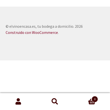
© elvinoencasa.es, tu bodega a domicilio. 2026
Construido con WooCommerce
.
0
Buscar
Buscar