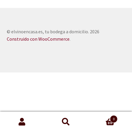
© elvinoencasa.es, tu bodega a domicilio. 2026
Construido con WooCommerce
.
0
Buscar
Buscar