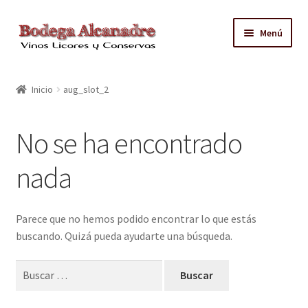
Ir
Ir
Menú
a
al
la
contenido
TIENDA
navegación
Inicio
aug_slot_2
VINO EMBOTELLADO
No se ha encontrado
CAJAS CON GRIFO
nada
ACEITE
CONTACTO
Parece que no hemos podido encontrar lo que estás
buscando. Quizá pueda ayudarte una búsqueda.
ZONAS REPARTO GRATUITO Y CONDICIONES
Buscar: