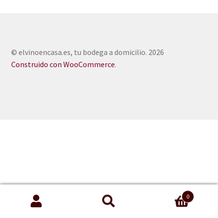
© elvinoencasa.es, tu bodega a domicilio. 2026
Construido con WooCommerce
.
0
Buscar
Buscar