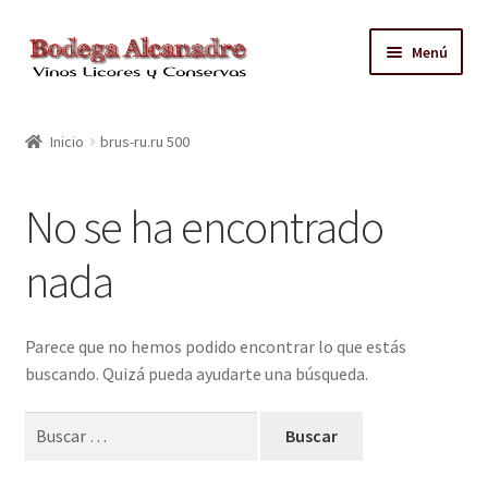
Ir
Ir
Menú
a
al
la
contenido
TIENDA
navegación
Inicio
brus-ru.ru 500
VINO EMBOTELLADO
No se ha encontrado
CAJAS CON GRIFO
nada
ACEITE
CONTACTO
Parece que no hemos podido encontrar lo que estás
buscando. Quizá pueda ayudarte una búsqueda.
ZONAS REPARTO GRATUITO Y CONDICIONES
Buscar: