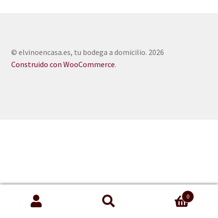
© elvinoencasa.es, tu bodega a domicilio. 2026
Construido con WooCommerce
.
0
Buscar
Buscar