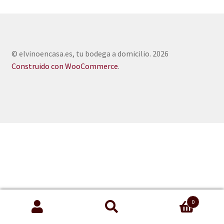
© elvinoencasa.es, tu bodega a domicilio. 2026
Construido con WooCommerce
.
0
Buscar
Buscar