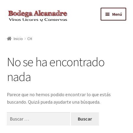
Ir
Ir
Menú
a
al
la
contenido
TIENDA
navegación
Inicio
CH
VINO EMBOTELLADO
No se ha encontrado
CAJAS CON GRIFO
nada
ACEITE
CONTACTO
Parece que no hemos podido encontrar lo que estás
buscando. Quizá pueda ayudarte una búsqueda.
ZONAS REPARTO GRATUITO Y CONDICIONES
Buscar: