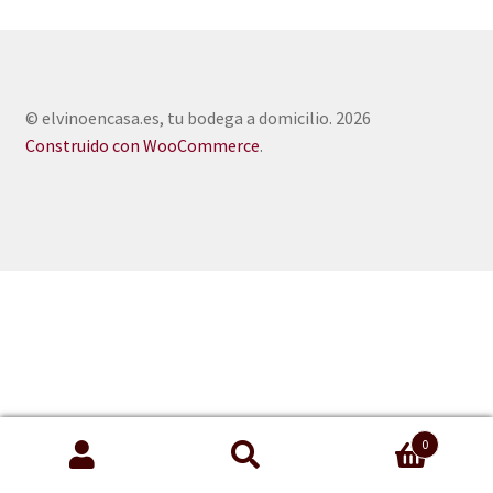
© elvinoencasa.es, tu bodega a domicilio. 2026
Construido con WooCommerce
.
0
Buscar
Buscar