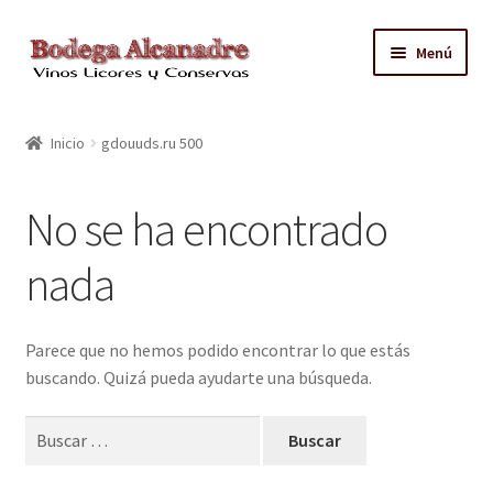
Ir
Ir
Menú
a
al
la
contenido
TIENDA
navegación
Inicio
gdouuds.ru 500
VINO EMBOTELLADO
No se ha encontrado
CAJAS CON GRIFO
nada
ACEITE
CONTACTO
Parece que no hemos podido encontrar lo que estás
buscando. Quizá pueda ayudarte una búsqueda.
ZONAS REPARTO GRATUITO Y CONDICIONES
Buscar: