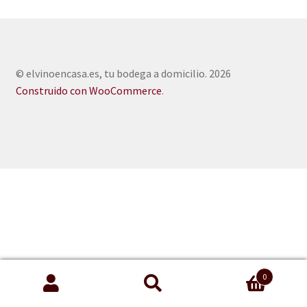
© elvinoencasa.es, tu bodega a domicilio. 2026
Construido con WooCommerce
.
0
Buscar
Buscar