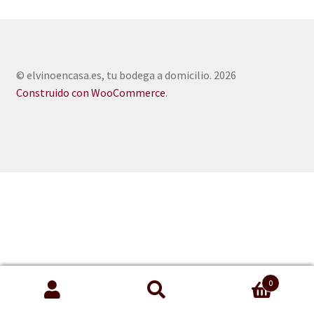
© elvinoencasa.es, tu bodega a domicilio. 2026
Construido con WooCommerce
.
0
Buscar
Buscar