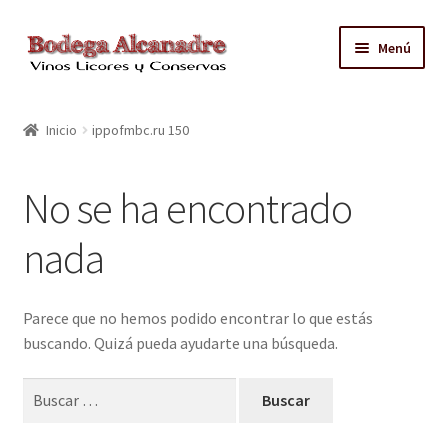
Ir
Ir
Menú
a
al
la
contenido
TIENDA
navegación
Inicio
ippofmbc.ru 150
VINO EMBOTELLADO
No se ha encontrado
CAJAS CON GRIFO
nada
ACEITE
CONTACTO
Parece que no hemos podido encontrar lo que estás
buscando. Quizá pueda ayudarte una búsqueda.
ZONAS REPARTO GRATUITO Y CONDICIONES
Buscar: