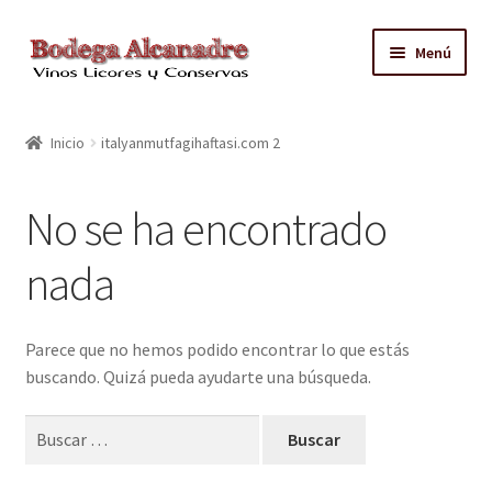
Ir
Ir
Menú
a
al
la
contenido
TIENDA
navegación
Inicio
italyanmutfagihaftasi.com 2
VINO EMBOTELLADO
No se ha encontrado
CAJAS CON GRIFO
nada
ACEITE
CONTACTO
Parece que no hemos podido encontrar lo que estás
buscando. Quizá pueda ayudarte una búsqueda.
ZONAS REPARTO GRATUITO Y CONDICIONES
Buscar: