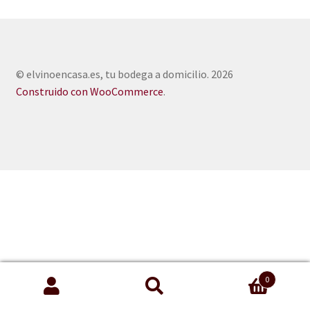
© elvinoencasa.es, tu bodega a domicilio. 2026
Construido con WooCommerce
.
0
Buscar
Buscar