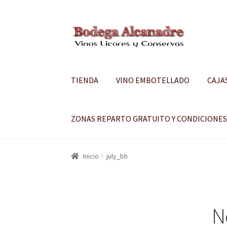
Ir
Ir
a
al
la
contenido
navegación
TIENDA
VINO EMBOTELLADO
CAJA
ZONAS REPARTO GRATUITO Y CONDICIONE
Inicio
july_bh
N