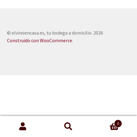
© elvinoencasa.es, tu bodega a domicilio. 2026
Construido con WooCommerce
.
0
Buscar
Buscar