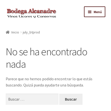
Ir
Ir
Menú
a
al
la
contenido
TIENDA
navegación
Inicio
july_btprod
VINO EMBOTELLADO
No se ha encontrado
CAJAS CON GRIFO
nada
ACEITE
CONTACTO
Parece que no hemos podido encontrar lo que estás
buscando. Quizá pueda ayudarte una búsqueda.
ZONAS REPARTO GRATUITO Y CONDICIONES
Buscar: