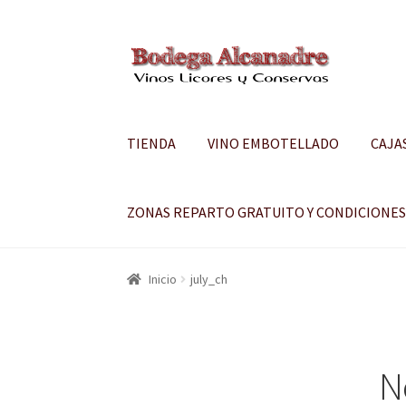
Ir
Ir
a
al
la
contenido
navegación
TIENDA
VINO EMBOTELLADO
CAJA
ZONAS REPARTO GRATUITO Y CONDICIONE
Inicio
july_ch
N