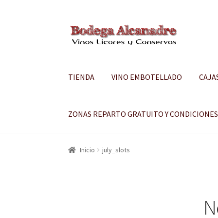
Ir
Ir
a
al
la
contenido
navegación
TIENDA
VINO EMBOTELLADO
CAJA
ZONAS REPARTO GRATUITO Y CONDICIONE
Inicio
july_slots
N