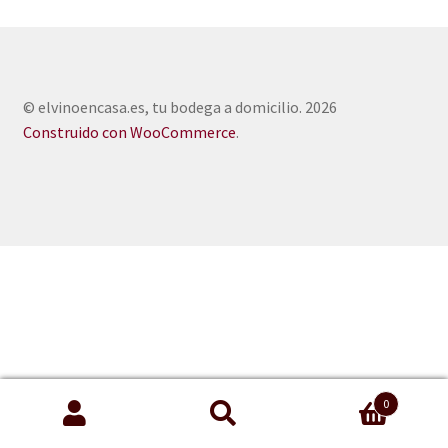
© elvinoencasa.es, tu bodega a domicilio. 2026
Construido con WooCommerce
.
0
Buscar
Buscar