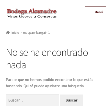
Ir
Ir
Menú
a
al
la
contenido
TIENDA
navegación
Inicio
macpaw bargain 1
VINO EMBOTELLADO
No se ha encontrado
CAJAS CON GRIFO
nada
ACEITE
CONTACTO
Parece que no hemos podido encontrar lo que estás
buscando. Quizá pueda ayudarte una búsqueda.
ZONAS REPARTO GRATUITO Y CONDICIONES
Buscar: