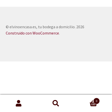
© elvinoencasa.es, tu bodega a domicilio. 2026
Construido con WooCommerce
.
0
Buscar
Buscar