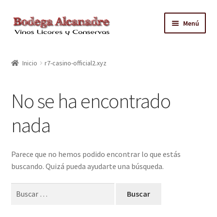
Ir
Ir
Menú
a
al
la
contenido
TIENDA
navegación
Inicio
r7-casino-official2.xyz
VINO EMBOTELLADO
No se ha encontrado
CAJAS CON GRIFO
nada
ACEITE
CONTACTO
Parece que no hemos podido encontrar lo que estás
buscando. Quizá pueda ayudarte una búsqueda.
ZONAS REPARTO GRATUITO Y CONDICIONES
Buscar: