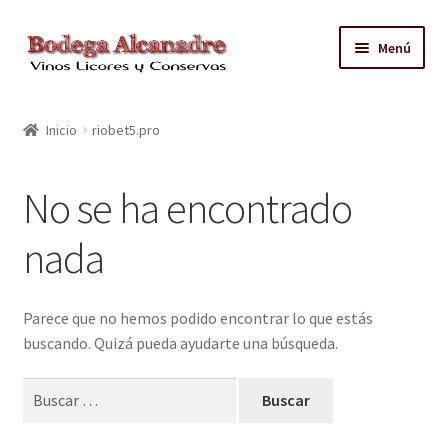
Ir
Ir
Menú
a
al
la
contenido
TIENDA
navegación
Inicio
riobet5.pro
VINO EMBOTELLADO
No se ha encontrado
CAJAS CON GRIFO
nada
ACEITE
CONTACTO
Parece que no hemos podido encontrar lo que estás
buscando. Quizá pueda ayudarte una búsqueda.
ZONAS REPARTO GRATUITO Y CONDICIONES
Buscar: