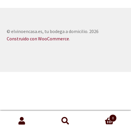
© elvinoencasa.es, tu bodega a domicilio. 2026
Construido con WooCommerce
.
0
Buscar
Buscar