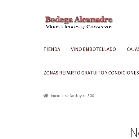
Ir
Ir
a
al
la
contenido
navegación
TIENDA
VINO EMBOTELLADO
CAJA
ZONAS REPARTO GRATUITO Y CONDICIONE
Inicio
safaritoy.ru 500
N