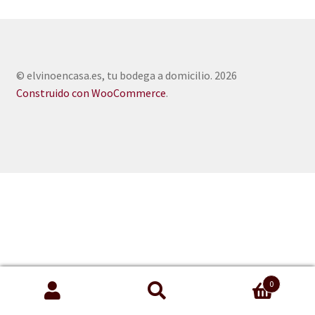
© elvinoencasa.es, tu bodega a domicilio. 2026
Construido con WooCommerce
.
0
Buscar
Buscar