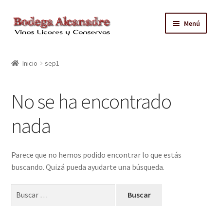
Ir
Ir
Menú
a
al
la
contenido
TIENDA
navegación
Inicio
sep1
VINO EMBOTELLADO
No se ha encontrado
CAJAS CON GRIFO
nada
ACEITE
CONTACTO
Parece que no hemos podido encontrar lo que estás
buscando. Quizá pueda ayudarte una búsqueda.
ZONAS REPARTO GRATUITO Y CONDICIONES
Buscar: