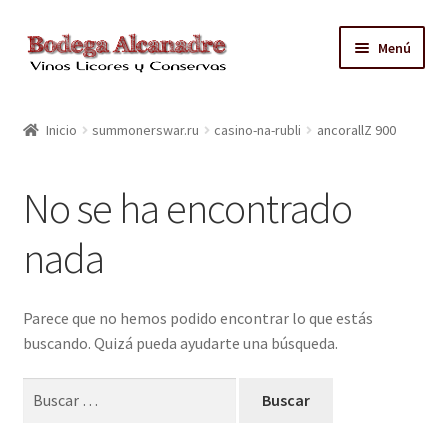
Ir
Ir
Menú
a
al
la
contenido
TIENDA
navegación
Inicio
summonerswar.ru
casino-na-rubli
ancorallZ 900
VINO EMBOTELLADO
No se ha encontrado
CAJAS CON GRIFO
nada
ACEITE
CONTACTO
Parece que no hemos podido encontrar lo que estás
buscando. Quizá pueda ayudarte una búsqueda.
ZONAS REPARTO GRATUITO Y CONDICIONES
Buscar: