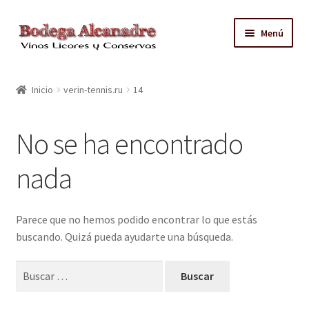
Ir
Ir
Menú
a
al
la
contenido
TIENDA
navegación
Inicio
verin-tennis.ru
14
VINO EMBOTELLADO
No se ha encontrado
CAJAS CON GRIFO
nada
ACEITE
CONTACTO
Parece que no hemos podido encontrar lo que estás
buscando. Quizá pueda ayudarte una búsqueda.
ZONAS REPARTO GRATUITO Y CONDICIONES
Buscar: