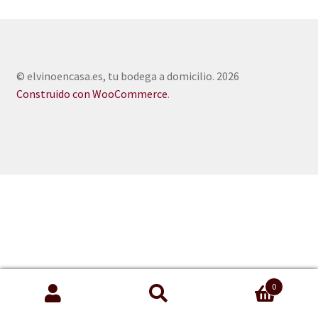
© elvinoencasa.es, tu bodega a domicilio. 2026
Construido con WooCommerce
.
0
Buscar
Buscar