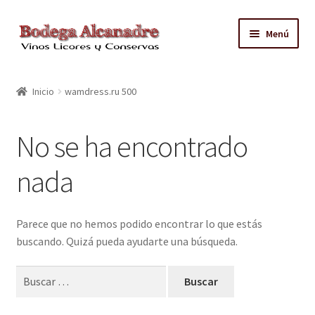
Ir
Ir
Menú
a
al
la
contenido
TIENDA
navegación
Inicio
wamdress.ru 500
VINO EMBOTELLADO
No se ha encontrado
CAJAS CON GRIFO
nada
ACEITE
CONTACTO
Parece que no hemos podido encontrar lo que estás
buscando. Quizá pueda ayudarte una búsqueda.
ZONAS REPARTO GRATUITO Y CONDICIONES
Buscar: