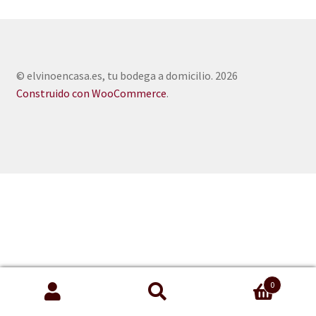
© elvinoencasa.es, tu bodega a domicilio. 2026
Construido con WooCommerce
.
0
Buscar
Buscar