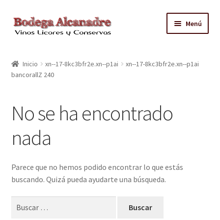
Ir
Ir
Menú
a
al
la
contenido
TIENDA
navegación
Inicio
xn--17-8kc3bfr2e.xn--p1ai
xn--17-8kc3bfr2e.xn--p1ai
bancorallZ 240
VINO EMBOTELLADO
CAJAS CON GRIFO
No se ha encontrado
ACEITE
nada
CONTACTO
Parece que no hemos podido encontrar lo que estás
buscando. Quizá pueda ayudarte una búsqueda.
ZONAS REPARTO GRATUITO Y CONDICIONES
Buscar: