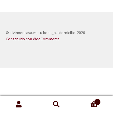
© elvinoencasa.es, tu bodega a domicilio. 2026
Construido con WooCommerce
.
0
Buscar
Buscar