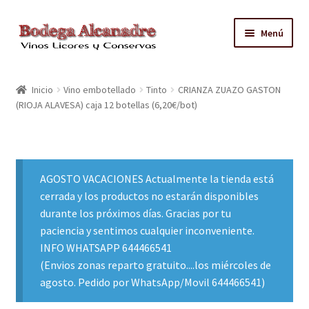
Ir
Ir
Menú
a
al
la
contenido
TIENDA
navegación
Inicio
Vino embotellado
Tinto
CRIANZA ZUAZO GASTON
(RIOJA ALAVESA) caja 12 botellas (6,20€/bot)
VINO EMBOTELLADO
CAJAS CON GRIFO
AGOSTO VACACIONES Actualmente la tienda está
ACEITE
cerrada y los productos no estarán disponibles
durante los próximos días. Gracias por tu
CONTACTO
paciencia y sentimos cualquier inconveniente.
INFO WHATSAPP 644466541
ZONAS REPARTO GRATUITO Y CONDICIONES
(Envios zonas reparto gratuito....los miércoles de
agosto. Pedido por WhatsApp/Movil 644466541)