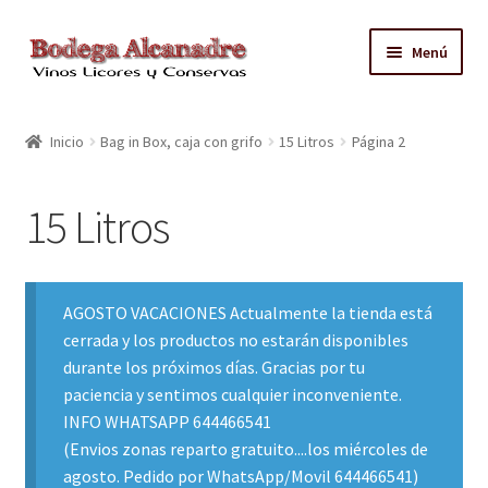
Ir
Ir
Menú
a
al
la
contenido
TIENDA
navegación
Inicio
Bag in Box, caja con grifo
15 Litros
Página 2
VINO EMBOTELLADO
15 Litros
CAJAS CON GRIFO
ACEITE
AGOSTO VACACIONES Actualmente la tienda está
cerrada y los productos no estarán disponibles
CONTACTO
durante los próximos días. Gracias por tu
paciencia y sentimos cualquier inconveniente.
ZONAS REPARTO GRATUITO Y CONDICIONES
INFO WHATSAPP 644466541
(Envios zonas reparto gratuito....los miércoles de
agosto. Pedido por WhatsApp/Movil 644466541)