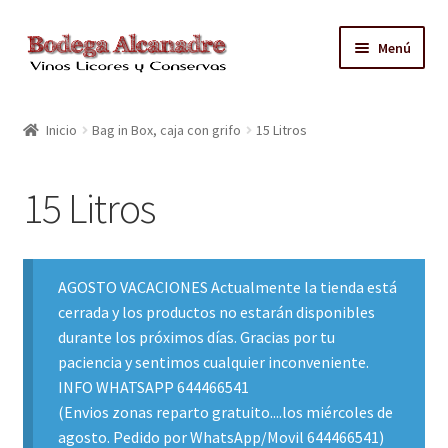
Ir
Ir
Menú
a
al
la
contenido
TIENDA
navegación
Inicio
Bag in Box, caja con grifo
15 Litros
VINO EMBOTELLADO
15 Litros
CAJAS CON GRIFO
ACEITE
AGOSTO VACACIONES Actualmente la tienda está
cerrada y los productos no estarán disponibles
CONTACTO
durante los próximos días. Gracias por tu
paciencia y sentimos cualquier inconveniente.
ZONAS REPARTO GRATUITO Y CONDICIONES
INFO WHATSAPP 644466541
(Envios zonas reparto gratuito....los miércoles de
agosto. Pedido por WhatsApp/Movil 644466541)