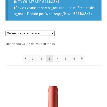
INFO WHATSAPP 644466541
(Envios zonas reparto gratuito....los miércoles de
agosto. Pedido por WhatsApp/Movil 644466541)
Mostrando 25–36 de 65 resultados
1
2
3
4
5
6