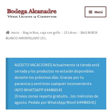
Ir
Ir
Menú
a
al
la
contenido
TIENDA
navegación
Inicio
Bag in Box, caja con grifo
15 Litros
BAG IN BOX
BLANCO AMONTILLADO 15 L.
VINO EMBOTELLADO
CAJAS CON GRIFO
AGOSTO VACACIONES Actualmente la tienda está
ACEITE
cerrada y los productos no estarán disponibles
durante los próximos días. Gracias por tu
CONTACTO
paciencia y sentimos cualquier inconveniente.
INFO WHATSAPP 644466541
ZONAS REPARTO GRATUITO Y CONDICIONES
(Envios zonas reparto gratuito....los miércoles de
agosto. Pedido por WhatsApp/Movil 644466541)