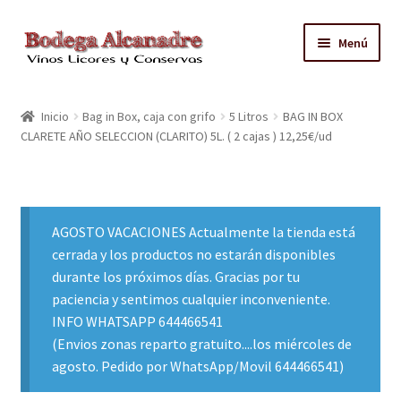
Ir
Ir
Menú
a
al
la
contenido
TIENDA
navegación
Inicio
Bag in Box, caja con grifo
5 Litros
BAG IN BOX
CLARETE AÑO SELECCION (CLARITO) 5L. ( 2 cajas ) 12,25€/ud
VINO EMBOTELLADO
CAJAS CON GRIFO
AGOSTO VACACIONES Actualmente la tienda está
ACEITE
cerrada y los productos no estarán disponibles
durante los próximos días. Gracias por tu
CONTACTO
paciencia y sentimos cualquier inconveniente.
INFO WHATSAPP 644466541
ZONAS REPARTO GRATUITO Y CONDICIONES
(Envios zonas reparto gratuito....los miércoles de
agosto. Pedido por WhatsApp/Movil 644466541)