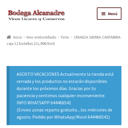
Ir
Ir
Menú
a
al
la
contenido
TIENDA
navegación
Inicio
Vino embotellado
Tinto
CRIANZA SIERRA CANTABRIA
caja 12 botellas (11,90€/bot)
VINO EMBOTELLADO
CAJAS CON GRIFO
AGOSTO VACACIONES Actualmente la tienda está
ACEITE
cerrada y los productos no estarán disponibles
durante los próximos días. Gracias por tu
CONTACTO
paciencia y sentimos cualquier inconveniente.
INFO WHATSAPP 644466541
ZONAS REPARTO GRATUITO Y CONDICIONES
(Envios zonas reparto gratuito....los miércoles de
agosto. Pedido por WhatsApp/Movil 644466541)