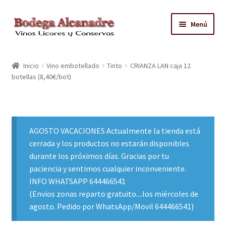
Ir
Ir
Menú
a
al
la
contenido
TIENDA
navegación
Inicio
Vino embotellado
Tinto
CRIANZA LAN caja 12
botellas (8,40€/bot)
VINO EMBOTELLADO
CAJAS CON GRIFO
AGOSTO VACACIONES Actualmente la tienda está
ACEITE
cerrada y los productos no estarán disponibles
durante los próximos días. Gracias por tu
CONTACTO
paciencia y sentimos cualquier inconveniente.
INFO WHATSAPP 644466541
ZONAS REPARTO GRATUITO Y CONDICIONES
(Envios zonas reparto gratuito....los miércoles de
agosto. Pedido por WhatsApp/Movil 644466541)