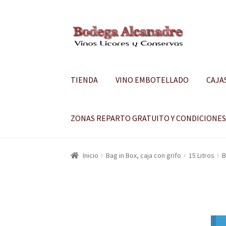
Ir
Ir
a
al
la
contenido
navegación
TIENDA
VINO EMBOTELLADO
CAJA
ZONAS REPARTO GRATUITO Y CONDICIONE
Inicio
Bag in Box, caja con grifo
15 Litros
B