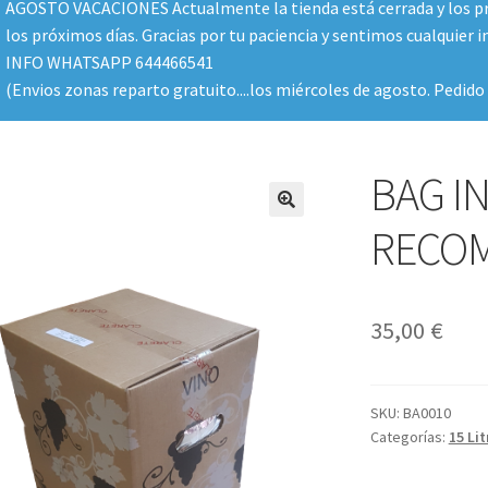
AGOSTO VACACIONES Actualmente la tienda está cerrada y los pr
los próximos días. Gracias por tu paciencia y sentimos cualquier 
INFO WHATSAPP 644466541
(Envios zonas reparto gratuito....los miércoles de agosto. Pedi
BAG I
RECOM
35,00
€
SKU:
BA0010
Categorías:
15 Lit