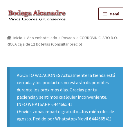
Ir
Ir
Menú
a
al
la
contenido
TIENDA
navegación
Inicio
Vino embotellado
Rosado
CORDOVIN CLARO D.O.
RIOJA caja de 12 botellas (Consultar precio)
VINO EMBOTELLADO
CAJAS CON GRIFO
AGOSTO VACACIONES Actualmente la tienda está
ACEITE
cerrada y los productos no estarán disponibles
durante los próximos días. Gracias por tu
CONTACTO
paciencia y sentimos cualquier inconveniente.
INFO WHATSAPP 644466541
ZONAS REPARTO GRATUITO Y CONDICIONES
(Envios zonas reparto gratuito....los miércoles de
agosto. Pedido por WhatsApp/Movil 644466541)